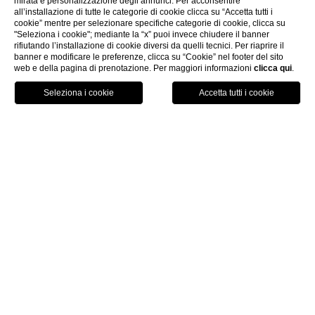
mirata e personalizzazione degli annunci. Per acconsentire
all’installazione di tutte le categorie di cookie clicca su “Accetta tutti i
cookie” mentre per selezionare specifiche categorie di cookie, clicca su
"Seleziona i cookie"; mediante la “x” puoi invece chiudere il banner
rifiutando l’installazione di cookie diversi da quelli tecnici. Per riaprire il
banner e modificare le preferenze, clicca su “Cookie” nel footer del sito
web e della pagina di prenotazione. Per maggiori informazioni
clicca qui
.
PRENOTA ORA
HOME
GALLERY
Gallery