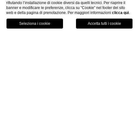
rifiutando l’installazione di cookie diversi da quelli tecnici. Per riaprire il
banner e modificare le preferenze, clicca su “Cookie” nel footer del sito
web e della pagina di prenotazione. Per maggiori informazioni
clicca qui
.
PRENOTA ORA
HOME
ESPERIENZE
RICHIEDI INFORMAZIONI
Richiedi Informazioni
Nome
*