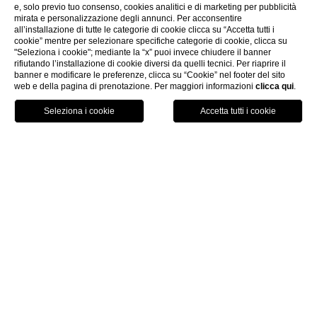
e, solo previo tuo consenso, cookies analitici e di marketing per pubblicità
mirata e personalizzazione degli annunci. Per acconsentire
all’installazione di tutte le categorie di cookie clicca su “Accetta tutti i
cookie” mentre per selezionare specifiche categorie di cookie, clicca su
"Seleziona i cookie"; mediante la “x” puoi invece chiudere il banner
rifiutando l’installazione di cookie diversi da quelli tecnici. Per riaprire il
banner e modificare le preferenze, clicca su “Cookie” nel footer del sito
web e della pagina di prenotazione. Per maggiori informazioni
clicca qui
.
PRENOTA ORA
HOME
ESPERIENZE
PROPOSTA MATRIMONIO
LA TUA PROMESSA A LA VILLA DEL RE