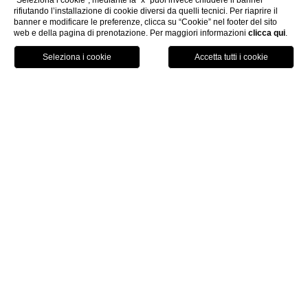
"Seleziona i cookie"; mediante la “x” puoi invece chiudere il banner
rifiutando l’installazione di cookie diversi da quelli tecnici. Per riaprire il
banner e modificare le preferenze, clicca su “Cookie” nel footer del sito
web e della pagina di prenotazione. Per maggiori informazioni
clicca qui
.
PRENOTA ORA
HOME
CAMERE & SUITE
JUNIOR SUITE LIGHT & SIGHT
Junior Suite Light &
Sight