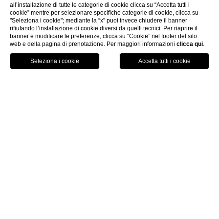
all’installazione di tutte le categorie di cookie clicca su “Accetta tutti i
cookie” mentre per selezionare specifiche categorie di cookie, clicca su
"Seleziona i cookie"; mediante la “x” puoi invece chiudere il banner
rifiutando l’installazione di cookie diversi da quelli tecnici. Per riaprire il
banner e modificare le preferenze, clicca su “Cookie” nel footer del sito
web e della pagina di prenotazione. Per maggiori informazioni
clicca qui
.
PRENOTA ORA
HOME
I SAPORI DEL BAROCCO
LA COLAZIONE
UN RITO DI PIACERE
Colazione