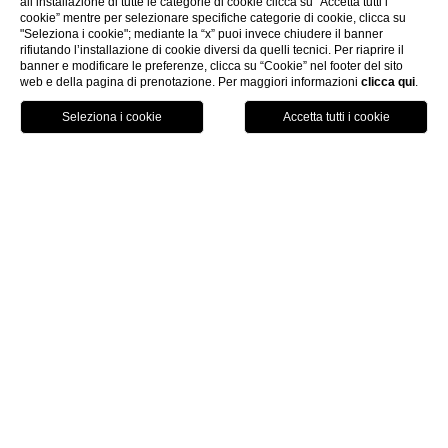
all’installazione di tutte le categorie di cookie clicca su “Accetta tutti i
cookie” mentre per selezionare specifiche categorie di cookie, clicca su
"Seleziona i cookie"; mediante la “x” puoi invece chiudere il banner
rifiutando l’installazione di cookie diversi da quelli tecnici. Per riaprire il
banner e modificare le preferenze, clicca su “Cookie” nel footer del sito
web e della pagina di prenotazione. Per maggiori informazioni
clicca qui
.
PRENOTA ORA
HOME
CONTATTI
Contatti