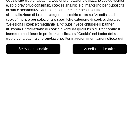
Questo sito web e la pagina web di prenotazione utilizzano cookie tecnici
e, solo previo tuo consenso, cookies analitici e di marketing per pubblicità
mirata e personalizzazione degli annunci. Per acconsentire
all’installazione di tutte le categorie di cookie clicca su “Accetta tutti i
cookie” mentre per selezionare specifiche categorie di cookie, clicca su
"Seleziona i cookie"; mediante la “x” puoi invece chiudere il banner
rifiutando l’installazione di cookie diversi da quelli tecnici. Per riaprire il
banner e modificare le preferenze, clicca su “Cookie” nel footer del sito
web e della pagina di prenotazione. Per maggiori informazioni
clicca qui
.
PRENOTA ORA
HOME
CAMERE & SUITE
SUITE CORTONA'S ROOFS
Suite Cortona's Roofs